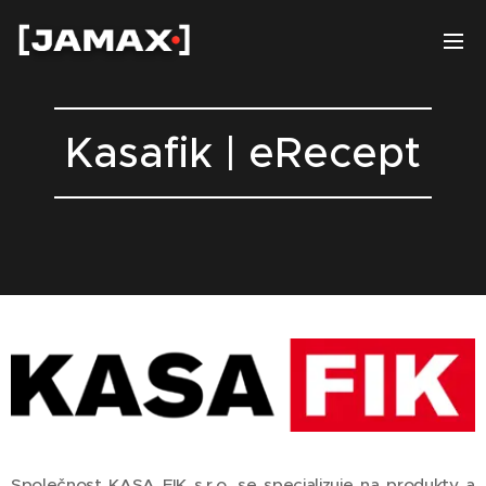
Kasafik | eRecept
Společnost KASA FIK s.r.o. se specializuje na produkty a