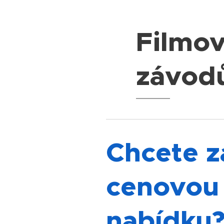
Filmov
závod
Chcete z
cenovou
nabídku