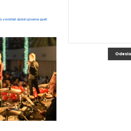
 a v krátké době ozveme zpět
Odesla