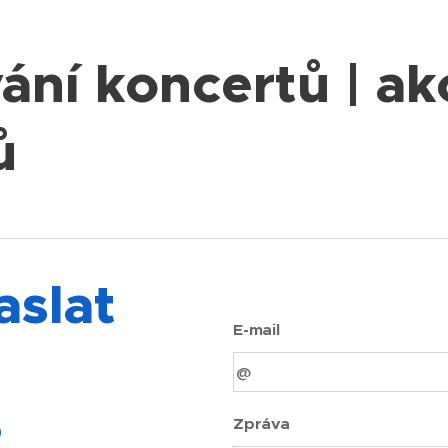
ání koncertů | akc
ů
aslat
E-mail
?
Zpráva