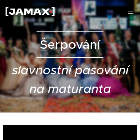
Šerpování
slavnostní pasování
na maturanta