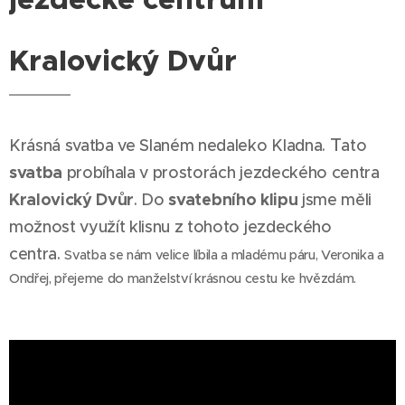
Kralovický Dvůr
T
Krásná svatba ve Slaném nedaleko Kladna.
ato
svatba
probíhala v prostorách jezdeckého centra
Kralovický Dvůr
svatebního klipu
. Do
jsme měli
možnost využít klisnu z tohoto jezdeckého
centra.
Svatba se nám velice líbila a mladému páru, Veronika a
Ondřej, přejeme do manželství krásnou cestu ke hvězdám.